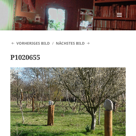
SINNESWANDEL
MENÜ
UND
WIDGETS
VORHERIGES BILD
NÄCHSTES BILD
P1020655