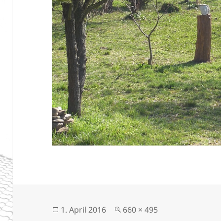
Veröffentlicht
Originalgröße
1. April 2016
660 × 495