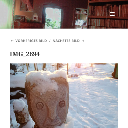
SINNESWANDEL
MENÜ
UND
WIDGETS
VORHERIGES BILD
NÄCHSTES BILD
IMG_2694