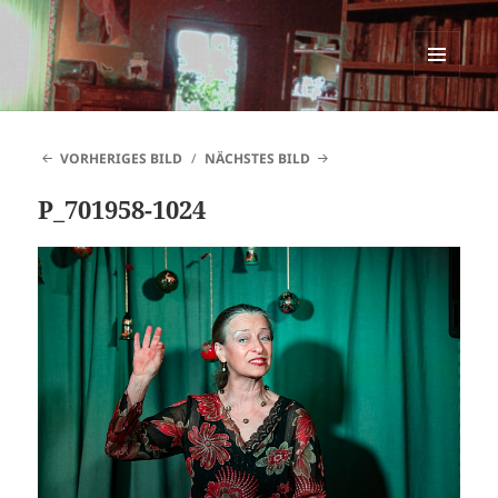
SINNESWANDEL
MENÜ
UND
WIDGETS
VORHERIGES BILD
NÄCHSTES BILD
P_701958-1024