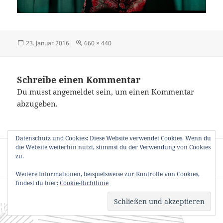
Veröffentlicht
Originalgröße
23. Januar 2016
660 × 440
am
Schreibe einen Kommentar
Du musst
angemeldet
sein, um einen Kommentar
abzugeben.
Datenschutz und Cookies: Diese Website verwendet Cookies. Wenn du
Beitragsnavigation
die Website weiterhin nutzt, stimmst du der Verwendung von Cookies
VERÖFFENTLICHT IN
zu.
P_701958-1024
Weitere Informationen, beispielsweise zur Kontrolle von Cookies,
findest du hier:
Cookie-Richtlinie
Datenschutzerklärung
Stolz präsentiert von WordPress