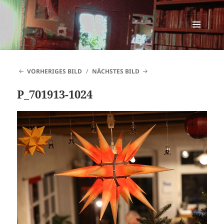
SINNESWANDEL
MENÜ
UND
WIDGETS
VORHERIGES BILD
NÄCHSTES BILD
P_701913-1024