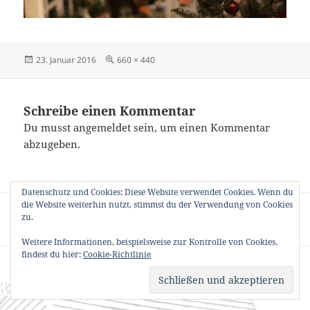
Veröffentlicht
Originalgröße
23. Januar 2016
660 × 440
am
Schreibe einen Kommentar
Du musst
angemeldet
sein, um einen Kommentar
abzugeben.
Datenschutz und Cookies: Diese Website verwendet Cookies. Wenn du
Beitragsnavigation
die Website weiterhin nutzt, stimmst du der Verwendung von Cookies
VERÖFFENTLICHT IN
zu.
P_701913-1024
Weitere Informationen, beispielsweise zur Kontrolle von Cookies,
findest du hier:
Cookie-Richtlinie
Datenschutzerklärung
Stolz präsentiert von WordPress