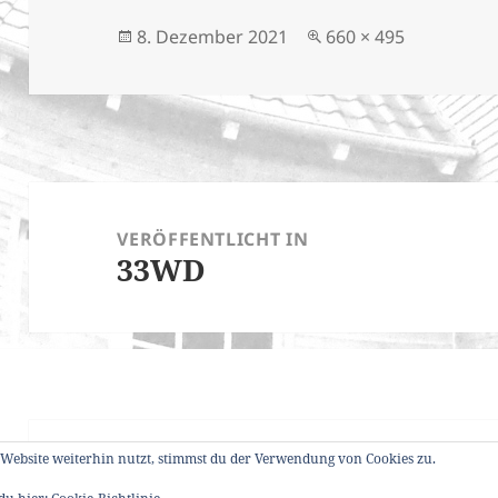
Veröffentlicht
Originalgröße
8. Dezember 2021
660 × 495
am
Beitragsnavigation
VERÖFFENTLICHT IN
33WD
Website weiterhin nutzt, stimmst du der Verwendung von Cookies zu.
Datenschutzerklärung
Stolz präsentiert 