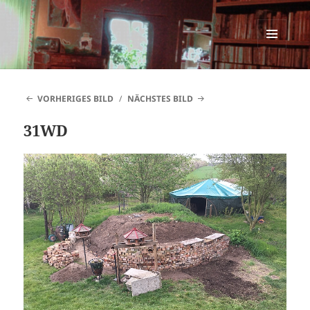
SINNESWANDEL
MENÜ
UND
WIDGETS
VORHERIGES BILD
NÄCHSTES BILD
31WD