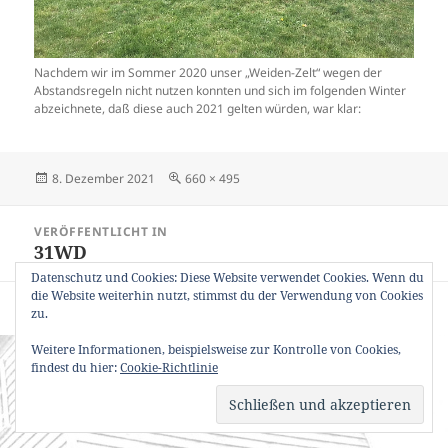
Nachdem wir im Sommer 2020 unser „Weiden-Zelt“ wegen der
Abstandsregeln nicht nutzen konnten und sich im folgenden Winter
abzeichnete, daß diese auch 2021 gelten würden, war klar:
Veröffentlicht
Originalgröße
8. Dezember 2021
660 × 495
am
Beitragsnavigation
VERÖFFENTLICHT IN
31WD
Datenschutz und Cookies: Diese Website verwendet Cookies. Wenn du
die Website weiterhin nutzt, stimmst du der Verwendung von Cookies
Datenschutzerklärung
Stolz präsentiert von WordPress
zu.
Weitere Informationen, beispielsweise zur Kontrolle von Cookies,
findest du hier:
Cookie-Richtlinie