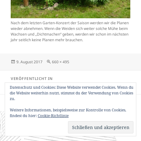
Nach dem letzten Garten-Konzert der Saison werden wir die Planen
wieder abnehmen. Wenn die Weiden sich weiter solche Mühe beim
Wachsen und „Dichtmachen“ geben, werden wir schon im nächsten
Jahr seitlich keine Planen mehr brauchen.
Veröffentlicht
Originalgröße
9. August 2017
660 × 495
am
Beitragsnavigation
VERÖFFENTLICHT IN
Fotos Gartenbühnen
Datenschutz und Cookies: Diese Website verwendet Cookies. Wenn du
die Website weiterhin nutzt, stimmst du der Verwendung von Cookies
zu.
Datenschutzerklärung
Stolz präsentiert von WordPress
Weitere Informationen, beispielsweise zur Kontrolle von Cookies,
findest du hier:
Cookie-Richtlinie