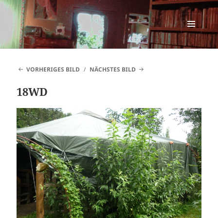
SINNESWANDEL
MENÜ
UND
WIDGETS
VORHERIGES BILD
NÄCHSTES BILD
18WD