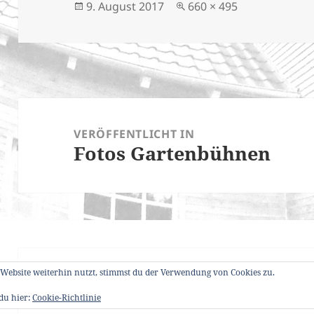
Veröffentlicht
Originalgröße
9. August 2017
660 × 495
am
Beitragsnavigation
VERÖFFENTLICHT IN
Fotos Gartenbühnen
Website weiterhin nutzt, stimmst du der Verwendung von Cookies zu.
Datenschutzerklärung
Stolz präsentiert 
 du hier:
Cookie-Richtlinie