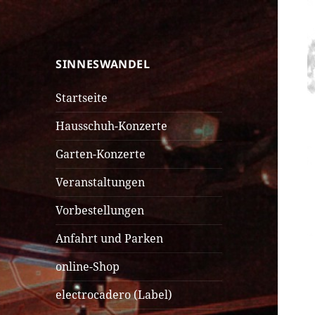
SINNESWANDEL
SINNESWANDEL
Startseite
Hausschuh-Konzerte
Garten-Konzerte
Veranstaltungen
Vorbestellungen
Anfahrt und Parken
online-Shop
electrocadero (Label)