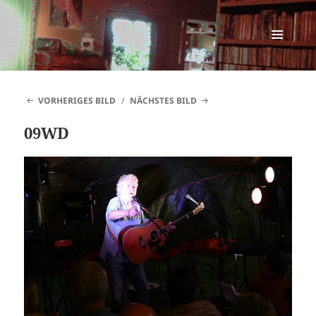
SINNESWANDEL
MENÜ
UND
WIDGETS
VORHERIGES BILD
NÄCHSTES BILD
09WD