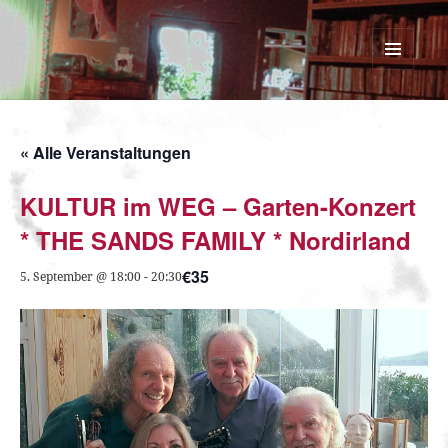
SINNESWANDEL
MENÜ
UND
WIDGETS
« Alle Veranstaltungen
KULTUR im WEG – Garten-Konzert
* THE SANDS FAMILY * Nordirland
€35
5. September @ 18:00
-
20:30