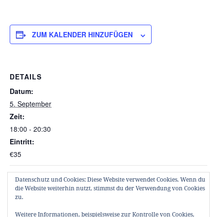
ZUM KALENDER HINZUFÜGEN
DETAILS
Datum:
5. September
Zeit:
18:00 - 20:30
Eintritt:
€35
Datenschutz und Cookies: Diese Website verwendet Cookies. Wenn du
KULTUR im WEG – Garten-Konzert *
KULTUR im WEG – Garten-
die Website weiterhin nutzt, stimmst du der Verwendung von Cookies
THE SANDS FAMILY * Nordirland
Konzert * TRIO SCHO mit TRANSIT
zu.
Weitere Informationen, beispielsweise zur Kontrolle von Cookies,